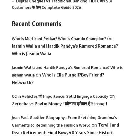
Digital Cheques vs Traditional Banking: HDFC और SBI
Customers के लिए Complete Guide 2026
Recent Comments
on
Who is Murlikant Petkar? Who is Chandu Champion?
Jasmin Walia and Hardik Pandya’s Rumored Romance?
Who is Jasmin Walia
Jasmin Walia and Hardik Pandya's Rumored Romance? Who is
on
Who is Ella Purnell?Boy Friend?
Jasmin Walia
Networth?
on
CC in Vehicles की Importance: Solid Enginge Capacity
Zerodha vs Paytm Money ! कोनसा ब्रोकर है Strong 1
Jean Paul Gaultier-Biography : From Sketching Grandma's
on
Torvill and
Garments to Redefining the Fashion World
Dean Retirement: Final Bow, 40 Years Since Historic