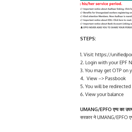
STEPS:
1. Visit:
https://unifiedp
2. Login with your EPF
3. You may get OTP on y
4. View –> Passbook
5. You will be redirect
6. View your balance
UMANG/EPFO एप्प का उपयोग
सरकार ने UMANG/EPFO एप्प