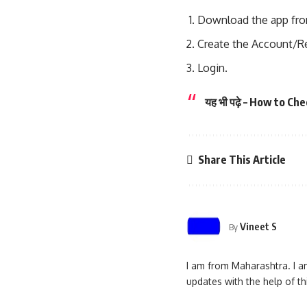
Download the app from
Create the Account/R
Login.
यह भी पढ़े
–
How to Che
Share This Article
Vineet S
By
I am from Maharashtra. I am
updates with the help of t