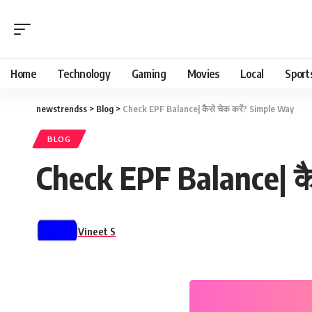
Home
Technology
Gaming
Movies
Local
Sport
newstrendss
>
Blog
>
Check EPF Balance| कैसे चेक करें? Simple Way
BLOG
Check EPF Balance| कै
Vineet S