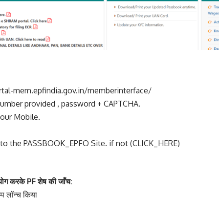
ortal-mem.epfindia.gov.in/memberinterface/
 Number provided , password + CAPTCHA.
our Mobile.
ed to the PASSBOOK_EPFO Site. if not
(CLICK_HERE)
 करके PF शेष की जाँच:
 लॉन्च किया