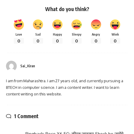
What do you think?
Love
Sad
Happy
Sleepy
Angry
Wink
0
0
0
0
0
0
Sai_Kiran
I am from Maharashtra. I am 27 years old, and currently pursuing a
BTECH in computer science. I am a content writer. I want to learn
content writing on this website.
1 Comment
Pingback:
Poco X6 5G: कीमत जानकर Shock ho जायेंगे