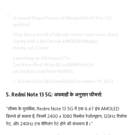
A curved
#SuperPower
of
#RedmiNote13
Pro+ 5G
spotted.
Step into a world of vibrant colours and razor-sharp
clarity with 𝟏.𝟓𝐤 𝐂𝐮𝐫𝐯𝐞𝐝 𝐀𝐌𝐎𝐋𝐄𝐃 𝐃𝐢𝐬𝐩𝐥𝐚𝐲.
Ready, set, Curve!
Launching on 4th January’24.
Get Note-ified:
https://t.co/ARMHn4EIXj
pic.twitter.com/PJdnFNeW0G
— Xiaomi India (@XiaomiIndia)
December 19, 2023
5.
Redmi Note 13 5G: अफवाहों के अनुसार फीचर्स:
“लीक्स के मुताबिक, Redmi Note 13 5G में एक 6.67 इंच AMOLED
डिस्प्ले हो सकता है, जिसमें 2400 x 1080 पिक्सेल रेज़ोल्यूशन, 120Hz रिफ़्रेश
रेट, और 240Hz टच सैम्प्लिंग रेट होने की संभावना है।”