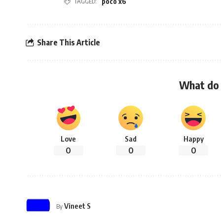
TAGGED:
poco x6
Share This Article
What do 
Love
Sad
Happy
0
0
0
Vineet S
By