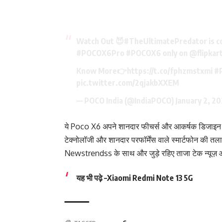
Watch Out 😈
#TheUltimatePredator
is c
#POCOX6Pro
#POCOX6
only on
@flipkar
Know More👉
https://t.co/fphzmstxmi
#
pic.twitter.com/2qjakbXXEM
— POCO India (@IndiaPOCO)
January 2, 2
ये Poco X6 अपने शानदार फीचर्स और आकर्षक डिजाइन के
टेक्नोलॉजी और शानदार परफॉर्मेंस वाले स्मार्टफोन की त
Newstrendss के साथ और जुड़े रहिए ताजा टेक न्यूज़ औ
यह भी पढ़े
–
Xiaomi Redmi Note 13 5G