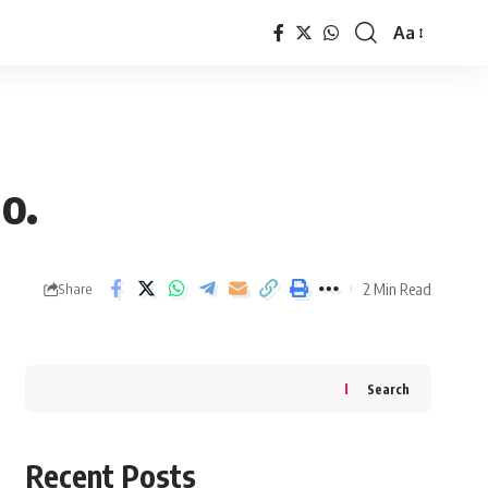
Aa
Font
Resizer
o.
2 Min Read
Share
Search
Recent Posts