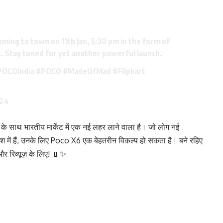
oming to town on 11th Jan, 5:30 pm in the form of
t
. Stay tuned for yet another powerful launch.
POCOIndia
#POCO
#MadeOfMad
#Flipkart
024
 साथ भारतीय मार्केट में एक नई लहर लाने वाला है। जो लोग नई
लाश में हैं, उनके लिए Poco X6 एक बेहतरीन विकल्प हो सकता है। बने रहिए
र रिव्यूज़ के लिए! 📱✨