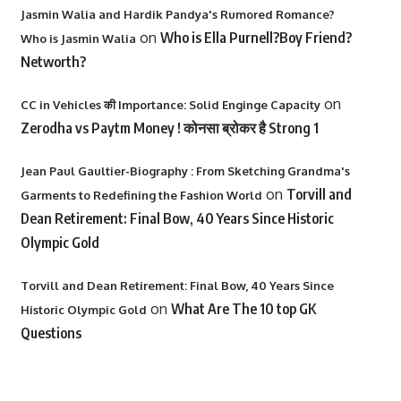
Jasmin Walia and Hardik Pandya's Rumored Romance?
on
Who is Ella Purnell?Boy Friend?
Who is Jasmin Walia
Networth?
on
CC in Vehicles की Importance: Solid Enginge Capacity
Zerodha vs Paytm Money ! कोनसा ब्रोकर है Strong 1
Jean Paul Gaultier-Biography : From Sketching Grandma's
on
Torvill and
Garments to Redefining the Fashion World
Dean Retirement: Final Bow, 40 Years Since Historic
Olympic Gold
Torvill and Dean Retirement: Final Bow, 40 Years Since
on
What Are The 10 top GK
Historic Olympic Gold
Questions