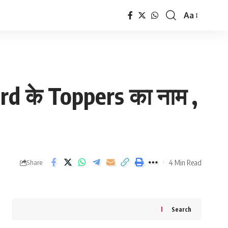
Aa
Font
Resizer
ard के Toppers का नाम ,
4 Min Read
Share
Search