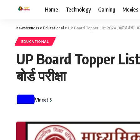
Home
Technology
Gaming
Movies
newstrendss
>
Educational
>
UP Board Topper List 2024, यहाँ से देखें! UP 
EDUCATIONAL
UP Board Topper List 2
बोर्ड परीक्षा
Vineet S