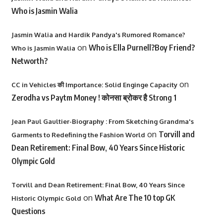
Who is Jasmin Walia
Jasmin Walia and Hardik Pandya's Rumored Romance?
on
Who is Ella Purnell?Boy Friend?
Who is Jasmin Walia
Networth?
on
CC in Vehicles की Importance: Solid Enginge Capacity
Zerodha vs Paytm Money ! कोनसा ब्रोकर है Strong 1
Jean Paul Gaultier-Biography : From Sketching Grandma's
on
Torvill and
Garments to Redefining the Fashion World
Dean Retirement: Final Bow, 40 Years Since Historic
Olympic Gold
Torvill and Dean Retirement: Final Bow, 40 Years Since
on
What Are The 10 top GK
Historic Olympic Gold
Questions