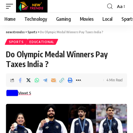
Aa
Font
Resizer
Home
Technology
Gaming
Movies
Local
Sport
newstrendss
>
Sports
>
Do Olympic Medal Winners Pay Taxes India ?
SPORTS
EDUCATIONAL
Do Olympic Medal Winners Pay
Taxes India ?
4 Min Read
Vineet S