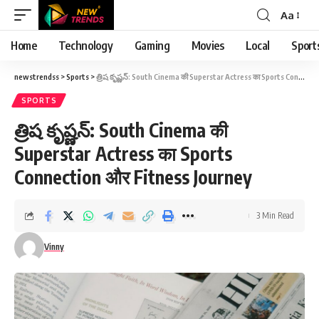
Aa
Font
Resizer
Home
Technology
Gaming
Movies
Local
Sport
newstrendss
>
Sports
>
త్రిష కృష్ణన్: South Cinema की Superstar Actress का Sports Connection और Fitness Journey
SPORTS
త్రిష కృష్ణన్: South Cinema की
Superstar Actress का Sports
Connection और Fitness Journey
3 Min Read
Vinny