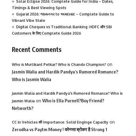
Solar Eclipse 2026: Complete Guide for India – Dates,
Timings & Best Viewing Spots
Gujarat 2026: જામનગર to અમદાવાદ – Complete Guide to
Vibrant Vibe State
Digital Cheques vs Traditional Banking: HDFC और SBI
Customers के लिए Complete Guide 2026
Recent Comments
on
Who is Murlikant Petkar? Who is Chandu Champion?
Jasmin Walia and Hardik Pandya’s Rumored Romance?
Who is Jasmin Walia
Jasmin Walia and Hardik Pandya's Rumored Romance? Who is
on
Who is Ella Purnell?Boy Friend?
Jasmin Walia
Networth?
on
CC in Vehicles की Importance: Solid Enginge Capacity
Zerodha vs Paytm Money ! कोनसा ब्रोकर है Strong 1