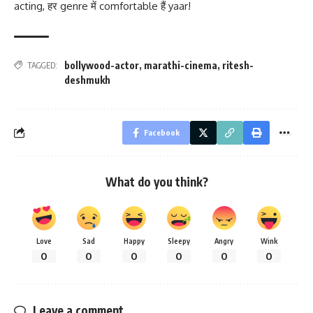
acting, हर genre में comfortable हैं yaar!
bollywood-actor
,
marathi-cinema
,
ritesh-
TAGGED:
deshmukh
Facebook
What do you think?
Love
Sad
Happy
Sleepy
Angry
Wink
0
0
0
0
0
0
Leave a comment