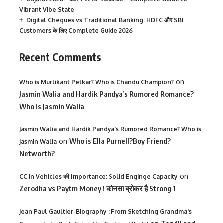
Vibrant Vibe State
Digital Cheques vs Traditional Banking: HDFC और SBI
Customers के लिए Complete Guide 2026
Recent Comments
on
Who is Murlikant Petkar? Who is Chandu Champion?
Jasmin Walia and Hardik Pandya’s Rumored Romance?
Who is Jasmin Walia
Jasmin Walia and Hardik Pandya's Rumored Romance? Who is
on
Who is Ella Purnell?Boy Friend?
Jasmin Walia
Networth?
on
CC in Vehicles की Importance: Solid Enginge Capacity
Zerodha vs Paytm Money ! कोनसा ब्रोकर है Strong 1
Jean Paul Gaultier-Biography : From Sketching Grandma's
Torvill and