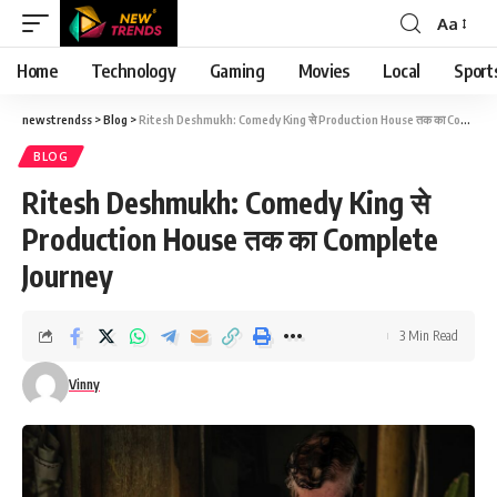
Aa
Font
Resizer
Home
Technology
Gaming
Movies
Local
Sport
newstrendss
>
Blog
>
Ritesh Deshmukh: Comedy King से Production House तक का Complete Journey
BLOG
Ritesh Deshmukh: Comedy King से
Production House तक का Complete
Journey
3 Min Read
Vinny