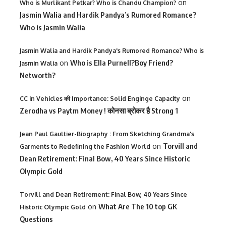
on
Who is Murlikant Petkar? Who is Chandu Champion?
Jasmin Walia and Hardik Pandya’s Rumored Romance?
Who is Jasmin Walia
Jasmin Walia and Hardik Pandya's Rumored Romance? Who is
on
Who is Ella Purnell?Boy Friend?
Jasmin Walia
Networth?
on
CC in Vehicles की Importance: Solid Enginge Capacity
Zerodha vs Paytm Money ! कोनसा ब्रोकर है Strong 1
Jean Paul Gaultier-Biography : From Sketching Grandma's
on
Torvill and
Garments to Redefining the Fashion World
Dean Retirement: Final Bow, 40 Years Since Historic
Olympic Gold
Torvill and Dean Retirement: Final Bow, 40 Years Since
on
What Are The 10 top GK
Historic Olympic Gold
Questions