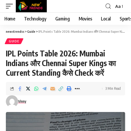
Aa
Font
Resizer
Home
Technology
Gaming
Movies
Local
Sport
newstrendss
>
Guide
>
IPL Points Table 2026: Mumbai Indians और Chennai Super Kings का Current Standing कैसे Check करें
GUIDE
IPL Points Table 2026: Mumbai
Indians और Chennai Super Kings का
Current Standing कैसे Check करें
3 Min Read
Vinny