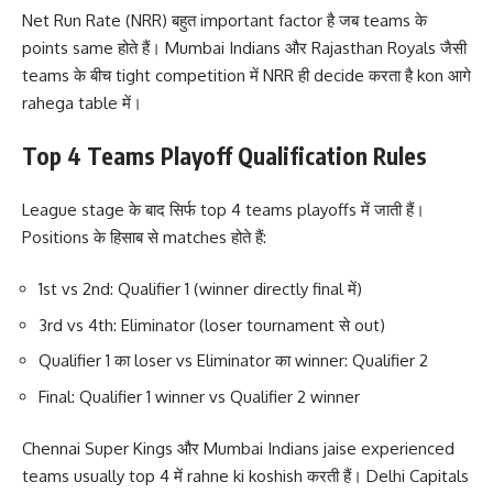
Net Run Rate (NRR) बहुत important factor है जब teams के
points same होते हैं। Mumbai Indians और Rajasthan Royals जैसी
teams के बीच tight competition में NRR ही decide करता है kon आगे
rahega table में।
Top 4 Teams Playoff Qualification Rules
League stage के बाद सिर्फ top 4 teams playoffs में जाती हैं।
Positions के हिसाब से matches होते हैं:
1st vs 2nd: Qualifier 1 (winner directly final में)
3rd vs 4th: Eliminator (loser tournament से out)
Qualifier 1 का loser vs Eliminator का winner: Qualifier 2
Final: Qualifier 1 winner vs Qualifier 2 winner
Chennai Super Kings और Mumbai Indians jaise experienced
teams usually top 4 में rahne ki koshish करती हैं। Delhi Capitals