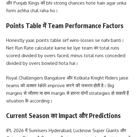
और Punjab Kings को bhi strong chances hote hain agar unka
form achha chal raha ho।
Points Table में Team Performance Factors
Honestly yaar, points table sirf wins-losses se nahi banti।
Net Run Rate calculate karne ke liye team का total runs
scored divided by overs faced, minus total runs conceded
divided by overs bowled hota hai।
Royal Challengers Bangalore और Kolkata Knight Riders jaise
teams को अक्सर NRR improve करने की जरूरत होती है। Big
margins से जीतना या कम margin से हारना दोनों strategies हो सकती हैं
situation के according।
Current Season का Impact और Predictions
IPL 2026 में Sunrisers Hyderabad, Lucknow Super Giants और