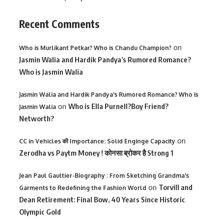
Recent Comments
on
Who is Murlikant Petkar? Who is Chandu Champion?
Jasmin Walia and Hardik Pandya’s Rumored Romance?
Who is Jasmin Walia
Jasmin Walia and Hardik Pandya's Rumored Romance? Who is
on
Who is Ella Purnell?Boy Friend?
Jasmin Walia
Networth?
on
CC in Vehicles की Importance: Solid Enginge Capacity
Zerodha vs Paytm Money ! कोनसा ब्रोकर है Strong 1
Jean Paul Gaultier-Biography : From Sketching Grandma's
on
Torvill and
Garments to Redefining the Fashion World
Dean Retirement: Final Bow, 40 Years Since Historic
Olympic Gold