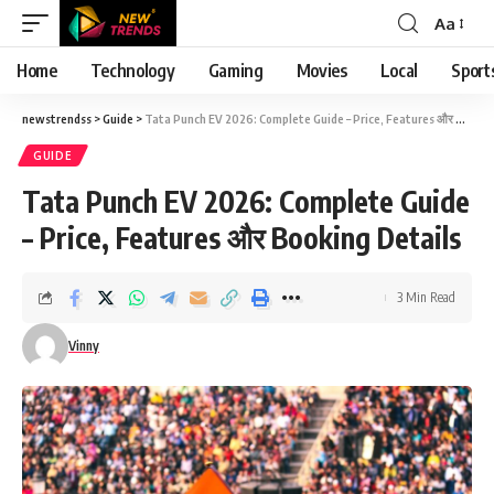
Aa
Font
Resizer
Home
Technology
Gaming
Movies
Local
Sport
newstrendss
>
Guide
>
Tata Punch EV 2026: Complete Guide – Price, Features और Booking Details
GUIDE
Tata Punch EV 2026: Complete Guide
– Price, Features और Booking Details
3 Min Read
Vinny