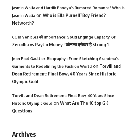
Jasmin Walia and Hardik Pandya's Rumored Romance? Who is
on
Who is Ella Purnell?Boy Friend?
Jasmin Walia
Networth?
on
CC in Vehicles की Importance: Solid Enginge Capacity
Zerodha vs Paytm Money ! कोनसा ब्रोकर है Strong 1
Jean Paul Gaultier-Biography : From Sketching Grandma's
on
Torvill and
Garments to Redefining the Fashion World
Dean Retirement: Final Bow, 40 Years Since Historic
Olympic Gold
Torvill and Dean Retirement: Final Bow, 40 Years Since
on
What Are The 10 top GK
Historic Olympic Gold
Questions
Archives