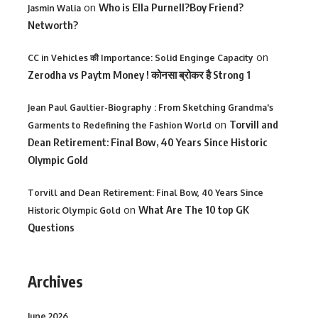
on
Who is Ella Purnell?Boy Friend?
Jasmin Walia
Networth?
on
CC in Vehicles की Importance: Solid Enginge Capacity
Zerodha vs Paytm Money ! कोनसा ब्रोकर है Strong 1
Jean Paul Gaultier-Biography : From Sketching Grandma's
on
Torvill and
Garments to Redefining the Fashion World
Dean Retirement: Final Bow, 40 Years Since Historic
Olympic Gold
Torvill and Dean Retirement: Final Bow, 40 Years Since
on
What Are The 10 top GK
Historic Olympic Gold
Questions
Archives
June 2026