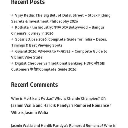
Recent Posts
Vijay Kedia: The Big Bull of Dalal Street – Stock Picking
Secrets & Investment Philosophy 2026
Kolkata Film Industry: টলিউড থেকে Bollywood – Bangla
Cinema’s Journey in 2026
Solar Eclipse 2026: Complete Guide for India – Dates,
Timings & Best Viewing Spots
Gujarat 2026: જામનગર to અમદાવાદ – Complete Guide to
Vibrant Vibe State
Digital Cheques vs Traditional Banking: HDFC और SBI
Customers के लिए Complete Guide 2026
Recent Comments
on
Who is Murlikant Petkar? Who is Chandu Champion?
Jasmin Walia and Hardik Pandya’s Rumored Romance?
Who is Jasmin Walia
Jasmin Walia and Hardik Pandya's Rumored Romance? Who is