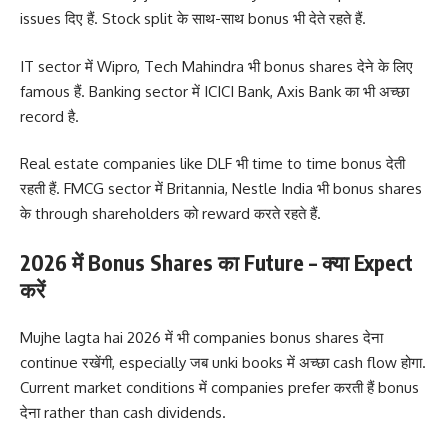
issues दिए हैं. Stock split के साथ-साथ bonus भी देते रहते हैं.
IT sector में Wipro, Tech Mahindra भी bonus shares देने के लिए
famous हैं. Banking sector में ICICI Bank, Axis Bank का भी अच्छा
record है.
Real estate companies like DLF भी time to time bonus देती
रहती हैं. FMCG sector में Britannia, Nestle India भी bonus shares
के through shareholders को reward करते रहते हैं.
2026 में Bonus Shares का Future – क्या Expect
करें
Mujhe lagta hai 2026 में भी companies bonus shares देना
continue रखेंगी, especially जब unki books में अच्छा cash flow होगा.
Current market conditions में companies prefer करती हैं bonus
देना rather than cash dividends.