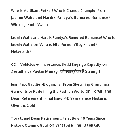
on
Who is Murlikant Petkar? Who is Chandu Champion?
Jasmin Walia and Hardik Pandya’s Rumored Romance?
Who is Jasmin Walia
Jasmin Walia and Hardik Pandya's Rumored Romance? Who is
on
Who is Ella Purnell?Boy Friend?
Jasmin Walia
Networth?
on
CC in Vehicles की Importance: Solid Enginge Capacity
Zerodha vs Paytm Money ! कोनसा ब्रोकर है Strong 1
Jean Paul Gaultier-Biography : From Sketching Grandma's
on
Torvill and
Garments to Redefining the Fashion World
Dean Retirement: Final Bow, 40 Years Since Historic
Olympic Gold
Torvill and Dean Retirement: Final Bow, 40 Years Since
on
What Are The 10 top GK
Historic Olympic Gold