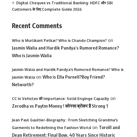
Digital Cheques vs Traditional Banking: HDFC और SBI
Customers के लिए Complete Guide 2026
Recent Comments
on
Who is Murlikant Petkar? Who is Chandu Champion?
Jasmin Walia and Hardik Pandya’s Rumored Romance?
Who is Jasmin Walia
Jasmin Walia and Hardik Pandya's Rumored Romance? Who is
on
Who is Ella Purnell?Boy Friend?
Jasmin Walia
Networth?
on
CC in Vehicles की Importance: Solid Enginge Capacity
Zerodha vs Paytm Money ! कोनसा ब्रोकर है Strong 1
Jean Paul Gaultier-Biography : From Sketching Grandma's
on
Torvill and
Garments to Redefining the Fashion World
Dean Retirement: Final Bow, 40 Years Since Historic