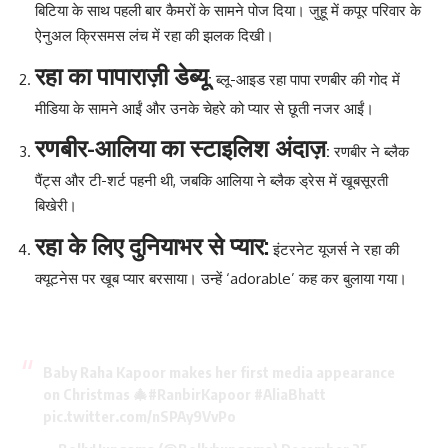
बिटिया के साथ पहली बार कैमरों के सामने पोज दिया। जुहू में कपूर परिवार के
ऐनुअल क्रिसमस लंच में रहा की झलक दिखी।
रहा का पापाराज़ी डेब्यू
:
ब्लू-आइड रहा पापा रणबीर की गोद में
मीडिया के सामने आईं और उनके चेहरे को प्यार से छूती नजर आईं।
रणबीर-आलिया का स्टाइलिश अंदाज़
:
रणबीर ने ब्लैक
पैंट्स और टी-शर्ट पहनी थी, जबकि आलिया ने ब्लैक ड्रेस में खूबसूरती
बिखेरी।
रहा के लिए दुनियाभर से प्यार:
इंटरनेट यूजर्स ने रहा की
क्यूटनेस पर खूब प्यार बरसाया। उन्हें ‘adorable’ कह कर बुलाया गया।
Baby Raha Kapoor makes her first media appearance
on Christmas 🎄
#RanbirKapoor
#AliaBhatt
pic.twitter.com/nSPAy9VvPo