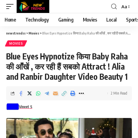
Aa
Font
Resizer
Home
Technology
Gaming
Movies
Local
Sport
newstrendss
>
Movies
>
Blue Eyes Hypnotize किया Baby Raha की आँखें , कर रही हैं सबको Attract ! Alia and Ranbir Daughter Video Beauty 1
MOVIES
Blue Eyes Hypnotize किया Baby Raha
की आँखें , कर रही हैं सबको Attract ! Alia
and Ranbir Daughter Video Beauty 1
2 Min Read
Vineet S