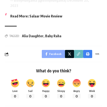
— BollyHungama (@Bollyhungama)
December 25,
2023
Read More:
Salaar Movie Review
Alia Daughter
,
Baby Raha
TAGGED:
Facebook
What do you think?
Love
Sad
Happy
Sleepy
Angry
Wink
0
0
0
0
0
0