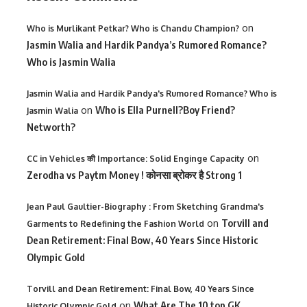
on
Who is Murlikant Petkar? Who is Chandu Champion?
Jasmin Walia and Hardik Pandya’s Rumored Romance?
Who is Jasmin Walia
Jasmin Walia and Hardik Pandya's Rumored Romance? Who is
on
Who is Ella Purnell?Boy Friend?
Jasmin Walia
Networth?
on
CC in Vehicles की Importance: Solid Enginge Capacity
Zerodha vs Paytm Money ! कोनसा ब्रोकर है Strong 1
Jean Paul Gaultier-Biography : From Sketching Grandma's
on
Torvill and
Garments to Redefining the Fashion World
Dean Retirement: Final Bow, 40 Years Since Historic
Olympic Gold
Torvill and Dean Retirement: Final Bow, 40 Years Since
on
What Are The 10 top GK
Historic Olympic Gold