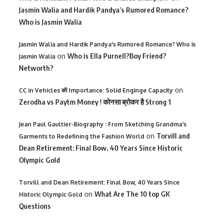
Jasmin Walia and Hardik Pandya’s Rumored Romance?
Who is Jasmin Walia
Jasmin Walia and Hardik Pandya's Rumored Romance? Who is
on
Who is Ella Purnell?Boy Friend?
Jasmin Walia
Networth?
on
CC in Vehicles की Importance: Solid Enginge Capacity
Zerodha vs Paytm Money ! कोनसा ब्रोकर है Strong 1
Jean Paul Gaultier-Biography : From Sketching Grandma's
on
Torvill and
Garments to Redefining the Fashion World
Dean Retirement: Final Bow, 40 Years Since Historic
Olympic Gold
Torvill and Dean Retirement: Final Bow, 40 Years Since
on
What Are The 10 top GK
Historic Olympic Gold
Questions