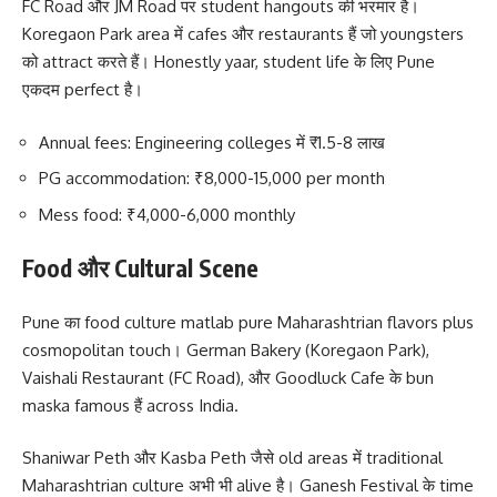
FC Road और JM Road पर student hangouts की भरमार है।
Koregaon Park area में cafes और restaurants हैं जो youngsters
को attract करते हैं। Honestly yaar, student life के लिए Pune
एकदम perfect है।
Annual fees: Engineering colleges में ₹1.5-8 लाख
PG accommodation: ₹8,000-15,000 per month
Mess food: ₹4,000-6,000 monthly
Food और Cultural Scene
Pune का food culture matlab pure Maharashtrian flavors plus
cosmopolitan touch। German Bakery (Koregaon Park),
Vaishali Restaurant (FC Road), और Goodluck Cafe के bun
maska famous हैं across India.
Shaniwar Peth और Kasba Peth जैसे old areas में traditional
Maharashtrian culture अभी भी alive है। Ganesh Festival के time