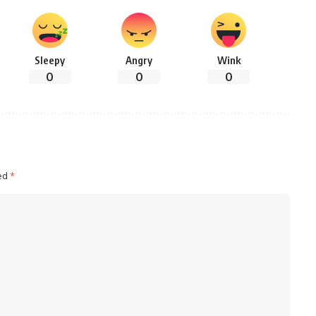
Sleepy
Angry
Wink
0
0
0
ked
*