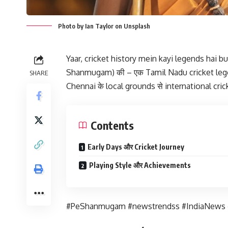
Photo by Ian Taylor on Unsplash
Yaar, cricket history mein kayi legends hai but 
Shanmugam) की – एक Tamil Nadu cricket legend
SHARE
Chennai के local grounds से international cric
Contents
Early Days और Cricket Journey
Playing Style और Achievements
#PeShanmugam #newstrendss #IndiaNews #