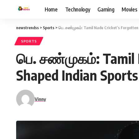
Home
Technology
Gaming
Movies
newstrendss
>
Sports
>
பெ. சண்முகம்: Tamil Nadu Cricket’s Forgotte
SPORTS
பெ. சண்முகம்: Tamil
Shaped Indian Sports
Vinny