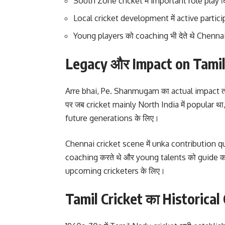
South Zone cricket में important role play क
Local cricket development में active partici
Young players को coaching भी देते थे Chennai क
Legacy और Impact on Tamil
Arre bhai, Pe. Shanmugam का actual impact तो
पर जब cricket mainly North India में popular थ
future generations के लिए।
Chennai cricket scene में unka contribution qui
coaching करते थे और young talents को guide करते
upcoming cricketers के लिए।
Tamil Cricket का Historical