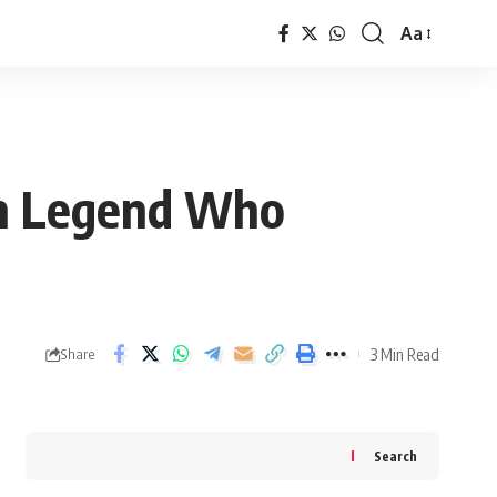
Aa
Font
Resizer
en Legend Who
3 Min Read
Share
Search