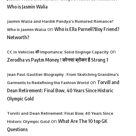
Who is Jasmin Walia
Jasmin Walia and Hardik Pandya's Rumored Romance?
on
Who is Ella Purnell?Boy Friend?
Who is Jasmin Walia
Networth?
on
CC in Vehicles की Importance: Solid Enginge Capacity
Zerodha vs Paytm Money ! कोनसा ब्रोकर है Strong 1
Jean Paul Gaultier-Biography : From Sketching Grandma's
on
Torvill and
Garments to Redefining the Fashion World
Dean Retirement: Final Bow, 40 Years Since Historic
Olympic Gold
Torvill and Dean Retirement: Final Bow, 40 Years Since
on
What Are The 10 top GK
Historic Olympic Gold
Questions