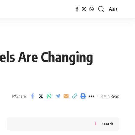
Aa
Font
Resizer
dels Are Changing
3 Min Read
Share
Search