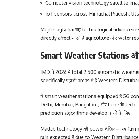
Computer vision technology satellite imag
IoT sensors across Himachal Pradesh, Uttar
Mujhe lagta hai यह technological advancement
directly affect करते हैं agriculture और water r
Smart Weather Stations और
IMD ने 2026 में total 2,500 automatic weather st
specifically पहाड़ी areas में हैं Western Disturb
ये smart weather stations equipped हैं 5G conn
Delhi, Mumbai, Bangalore, और Pune के tech co
prediction algorithms develop करने के लिए।
Matlab technology की power देखिए – अब farmers
rain expected है due to Western Disturbance