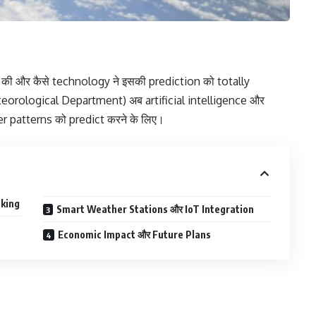
e) की और कैसे technology ने इसकी prediction को totally
teorological Department) अब artificial intelligence और
r patterns को predict करने के लिए।
cking
Smart Weather Stations और IoT Integration
Economic Impact और Future Plans