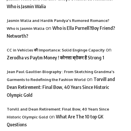
Who is Jasmin Walia
Jasmin Walia and Hardik Pandya's Rumored Romance?
on
Who is Ella Purnell?Boy Friend?
Who is Jasmin Walia
Networth?
on
CC in Vehicles की Importance: Solid Enginge Capacity
Zerodha vs Paytm Money ! कोनसा ब्रोकर है Strong 1
Jean Paul Gaultier-Biography : From Sketching Grandma's
on
Torvill and
Garments to Redefining the Fashion World
Dean Retirement: Final Bow, 40 Years Since Historic
Olympic Gold
Torvill and Dean Retirement: Final Bow, 40 Years Since
on
What Are The 10 top GK
Historic Olympic Gold
Questions