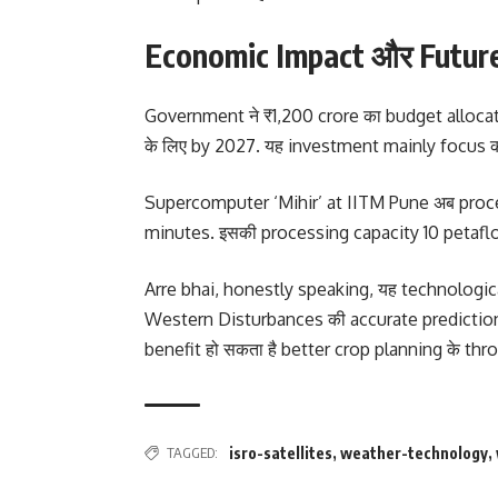
Economic Impact और Futur
Government ने ₹1,200 crore का budget alloca
के लिए by 2027. यह investment mainly focus कर
Supercomputer ‘Mihir’ at IITM Pune अब proc
minutes. इसकी processing capacity 10 petaflop
Arre bhai, honestly speaking, यह technologica
Western Disturbances की accurate prediction 
benefit हो सकता है better crop planning के thr
TAGGED:
isro-satellites
,
weather-technology
,