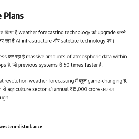
e Plans
te किया है weather forecasting technology को upgrade करने
 रहा है AI infrastructure और satellite technology पर।
ess कर रहा है massive amounts of atmospheric data within
s है, जो previous systems से 50 times faster है.
l revolution weather forecasting में बहुत game-changing है.
से agriculture sector को annual ₹15,000 crore तक का
ough.
western-disturbance