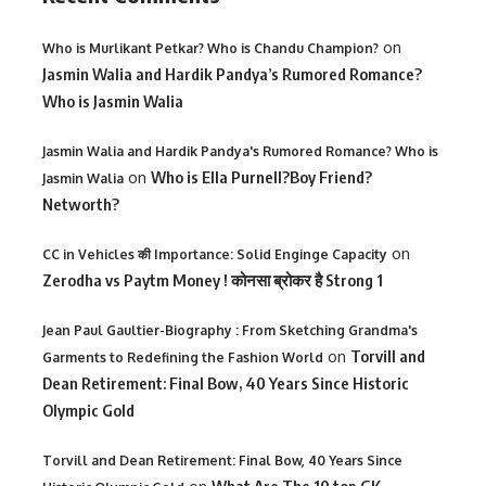
on
Who is Murlikant Petkar? Who is Chandu Champion?
Jasmin Walia and Hardik Pandya’s Rumored Romance?
Who is Jasmin Walia
Jasmin Walia and Hardik Pandya's Rumored Romance? Who is
on
Who is Ella Purnell?Boy Friend?
Jasmin Walia
Networth?
on
CC in Vehicles की Importance: Solid Enginge Capacity
Zerodha vs Paytm Money ! कोनसा ब्रोकर है Strong 1
Jean Paul Gaultier-Biography : From Sketching Grandma's
on
Torvill and
Garments to Redefining the Fashion World
Dean Retirement: Final Bow, 40 Years Since Historic
Olympic Gold
Torvill and Dean Retirement: Final Bow, 40 Years Since
What Are The 10 top GK