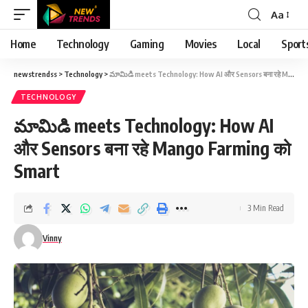
Aa
Font
Resizer
Home
Technology
Gaming
Movies
Local
Sport
newstrendss
>
Technology
>
మామిడి meets Technology: How AI और Sensors बना रहे Mango Farming को Smart
TECHNOLOGY
మామిడి meets Technology: How AI
और Sensors बना रहे Mango Farming को
Smart
3 Min Read
Vinny