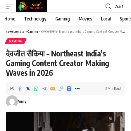
Aa
Font
Resizer
Home
Technology
Gaming
Movies
Local
Sport
newstrendss
>
Gaming
>
देवजीत सैकिया – Northeast India’s Gaming Content Creator Making Waves in 2026
GAMING
देवजीत सैकिया – Northeast India’s
Gaming Content Creator Making
Waves in 2026
3 Min Read
Vinny