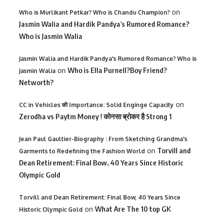
on
Who is Murlikant Petkar? Who is Chandu Champion?
Jasmin Walia and Hardik Pandya’s Rumored Romance?
Who is Jasmin Walia
Jasmin Walia and Hardik Pandya's Rumored Romance? Who is
on
Who is Ella Purnell?Boy Friend?
Jasmin Walia
Networth?
on
CC in Vehicles की Importance: Solid Enginge Capacity
Zerodha vs Paytm Money ! कोनसा ब्रोकर है Strong 1
Jean Paul Gaultier-Biography : From Sketching Grandma's
on
Torvill and
Garments to Redefining the Fashion World
Dean Retirement: Final Bow, 40 Years Since Historic
Olympic Gold
Torvill and Dean Retirement: Final Bow, 40 Years Since
on
What Are The 10 top GK
Historic Olympic Gold