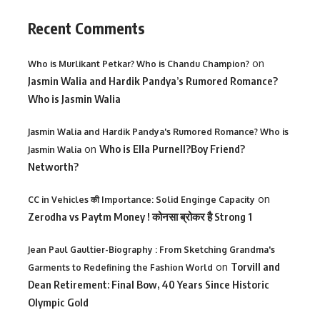
Recent Comments
on
Who is Murlikant Petkar? Who is Chandu Champion?
Jasmin Walia and Hardik Pandya’s Rumored Romance?
Who is Jasmin Walia
Jasmin Walia and Hardik Pandya's Rumored Romance? Who is
on
Who is Ella Purnell?Boy Friend?
Jasmin Walia
Networth?
on
CC in Vehicles की Importance: Solid Enginge Capacity
Zerodha vs Paytm Money ! कोनसा ब्रोकर है Strong 1
Jean Paul Gaultier-Biography : From Sketching Grandma's
on
Torvill and
Garments to Redefining the Fashion World
Dean Retirement: Final Bow, 40 Years Since Historic
Olympic Gold