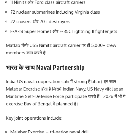
11 Nimitz और Ford class aircraft carriers
72 nuclear submarines including Virginia class
22 cruisers और 70+ destroyers
F/A-18 Super Hornet और F-35C Lightning II fighter jets
Matlab सिर्फ USS Nimitz aircraft carrier पर ही 5,000+ crew
members काम करते हैं!
भारत के साथ Naval Partnership
India-US naval cooperation sahi में strong है bhai। हर साल
Malabar Exercise होता है जिसमें Indian Navy, US Navy और Japan
Maritime Self-Defense Force participate करते हैं। 2026 में भी ये
exercise Bay of Bengal में planned है।
Key joint operations include:
Malabar Exercise – tri-nation naval drill