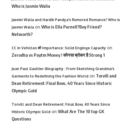
Who is Jasmin Walia
Jasmin Walia and Hardik Pandya's Rumored Romance? Who is
on
Who is Ella Purnell?Boy Friend?
Jasmin Walia
Networth?
on
CC in Vehicles की Importance: Solid Enginge Capacity
Zerodha vs Paytm Money ! कोनसा ब्रोकर है Strong 1
Jean Paul Gaultier-Biography : From Sketching Grandma's
on
Torvill and
Garments to Redefining the Fashion World
Dean Retirement: Final Bow, 40 Years Since Historic
Olympic Gold
Torvill and Dean Retirement: Final Bow, 40 Years Since
on
What Are The 10 top GK
Historic Olympic Gold
Questions